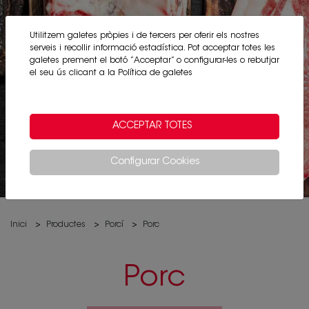
Utilitzem galetes pròpies i de tercers per oferir els nostres
serveis i recollir informació estadística. Pot acceptar totes les
galetes prement el botó ”Acceptar” o configurar-les o rebutjar
el seu ús clicant a la
Política de galetes
ACCEPTAR TOTES
Configurar Cookies
Inici
Productes
Porcí
Porc
Porc