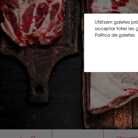
Utilitzem galetes pròp
acceptar totes les g
Política de galetes