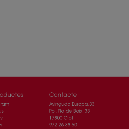
roductes
Contacte
iram
Avinguda Europa,33
us
Pol. Pla de Baix, 33
vi
17800 Olot
i
972 26 38 50