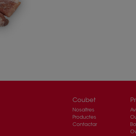
Coubet
P
Nosaltres
Av
Productes
O
Contactar
Bo
Ov